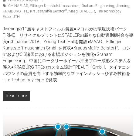
CHINAPLAS
,
Ettlinger Kunststoffmaschinen
,
Graham Engineering
,
Jinming
,
KRAIBURG TPE
,
KraussMaffei Berstorff
,
Maag
,
STADLER
,
Tire Technology
Expo
,
UTH
Jinmingの11層キャストフィルム装置●マヨルカの環境技術パーク
TIRME、リサイクルプラントにSTADLERの新たな自動選別機4台を導
入●Chinaplas 2018、Young Tech Hallを開設●MAAG、Ettlinger
Kunststoffmaschinen GmbHを買収●KraussMaffei Berstorff、ロシ
アおよびCIS諸国における市場ポジションを強化●Graham
Engineering、中国にロータリーホイール押出ブロー成形システムを
導入●KRAIBURG TPEのカスタム設計TPE●UTH GmbH、タイヤコン
パウンドの品質を向上する効率的なファインメッシュひずみ技術を
Tire Technology Expoで発表
Read more