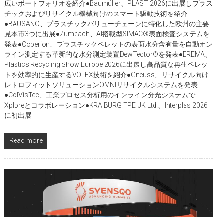
広いポートフォリオを紹介●Baumüller、PLAST 2026に出展しプラス
チックおよびリサイクル機械向けのスマート駆動技術を紹介
●BAUSANO、プラスチックバリューチェーンに特化した欧州の主要
見本市3つに出展●Zumbach、AI搭載型SIMAC®表面検査システムを
発表●Coperion、プラスチックペレットの表面水分含有量を自動オン
ライン測定する革新的な水分測定装置DewTector®を発表●EREMA、
Plastics Recycling Show Europe 2026に出展し高品質な再生ペレッ
トを効率的に生産するVOLEX技術を紹介●Gneuss、リサイクル向け
レトロフィットソリューションOMNIリサイクルシステムを発表
●ColVisTec、工業プロセス分析用のインライン分光システムで
Xploreとコラボレーション●KRAIBURG TPE UK Ltd.、Interplas 2026
に初出展
Read more