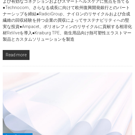
よび有効なコネクションおよびスマートヘルスケアに焦点を当てる
●Technocom、さらなる成長に向けて欧州復興開発銀行とのパート
ナーシップを締結●RadiciGroup、ナイロンのリサイクルおよび合成
繊維の回収経験を持つ企業の買収によってサステナビリティへの堅
実な投資●Ampacet、ポリオレフィンのリサイクルに貢献する相溶化
材ReViveを導入●Kraiburg TPE、衛生用品向け熱可塑性エラストマー
製品とカスタムソリューションを製造
Read more