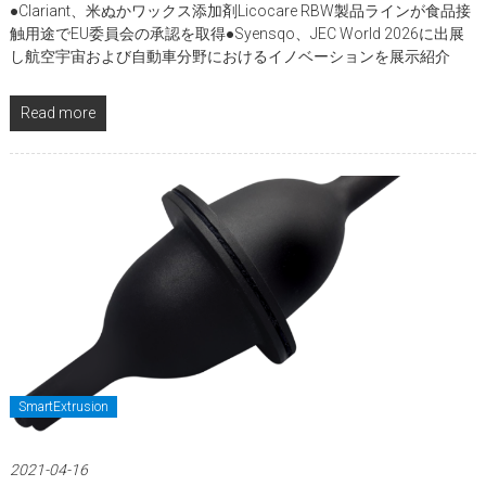
●Clariant、米ぬかワックス添加剤Licocare RBW製品ラインが食品接
触用途でEU委員会の承認を取得●Syensqo、JEC World 2026に出展
し航空宇宙および自動車分野におけるイノベーションを展示紹介
Read more
SmartExtrusion
2021-04-16