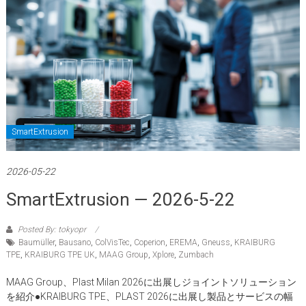
SmartExtrusion
2026-05-22
SmartExtrusion — 2026-5-22
Posted By: tokyopr
Baumüller
,
Bausano
,
ColVisTec
,
Coperion
,
EREMA
,
Gneuss
,
KRAIBURG
TPE
,
KRAIBURG TPE UK
,
MAAG Group
,
Xplore
,
Zumbach
MAAG Group、Plast Milan 2026に出展しジョイントソリューション
を紹介●KRAIBURG TPE、PLAST 2026に出展し製品とサービスの幅