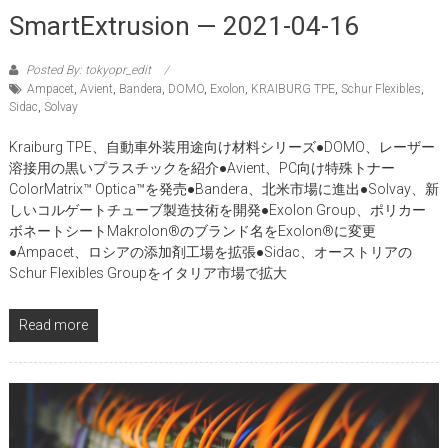
SmartExtrusion — 2021-04-16
Posted By: tokyopr_edit
Ampacet
,
Avient
,
Bandera
,
DOMO
,
Exolon
,
KRAIBURG TPE
,
Schur Flexibles
,
Sidac
,
Solvay
Kraiburg TPE、自動車外装用途向け材料シリーズ●DOMO、レーザー
溶接用の黒いプラスチックを紹介●Avient、PC向け特殊トナー
ColorMatrix™ Optica™を発売●Bandera、北米市場に進出●Solvay、新
しいコルゲートチューブ製造技術を開発●Exolon Group、ポリカー
ボネートシートMakrolon®のブランド名をExolon®に変更
●Ampacet、ロシアの添加剤工場を拡張●Sidac、オーストリアの
Schur Flexibles Groupをイタリア市場で拡大
Read more