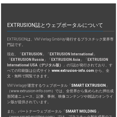
EXTRUSION誌とウェブポータルについて
EXTRUSIONは、VM Verlag GmbHが発行するプラスチック業界専
門誌です。
現在、「
EXTRUSION
」「
EXTRUSION International
」
「
EXTRUSION Russia
」「
EXTRUSION Asia
」「
EXTRUSION
International USA（デジタル版）
」の5誌が発行されており、す
べての印刷版は公式サイト
www.extrusion-info.com
から、全
文・無料で閲覧できます。
VM Verlagが運営するウェブポータル「
SMART EXTRUSION
」
（
www.extrusion-info.com
）では、全世界から集められた押出成
形関連ニュース、記事、事例、映像コンテンツや雑誌のオンライ
ン版が提供されています。
また、パートナーウェブポータル「
SMART MOLDING
」
（
www.smart-molding.com
） では、プラスチック射出成形のス