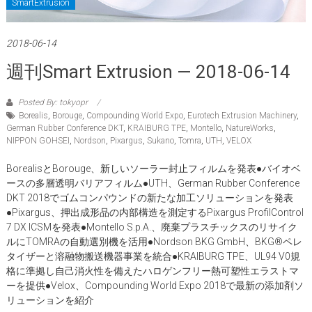
SmartExtrusion
2018-06-14
週刊Smart Extrusion — 2018-06-14
Posted By: tokyopr
Borealis
,
Borouge
,
Compounding World Expo
,
Eurotech Extrusion Machinery
,
German Rubber Conference DKT
,
KRAIBURG TPE
,
Montello
,
NatureWorks
,
NIPPON GOHSEI
,
Nordson
,
Pixargus
,
Sukano
,
Tomra
,
UTH
,
VELOX
BorealisとBorouge、新しいソーラー封止フィルムを発表●バイオベ
ースの多層透明バリアフィルム●UTH、German Rubber Conference
DKT 2018でゴムコンパウンドの新たな加工ソリューションを発表
●Pixargus、押出成形品の内部構造を測定するPixargus ProfilControl
7 DX ICSMを発表●Montello S.p.A.、廃棄プラスチックスのリサイク
ルにTOMRAの自動選別機を活用●Nordson BKG GmbH、BKG®ペレ
タイザーと溶融物搬送機器事業を統合●KRAIBURG TPE、UL94 V0規
格に準拠し自己消火性を備えたハロゲンフリー熱可塑性エラストマ
ーを提供●Velox、Compounding World Expo 2018で最新の添加剤ソ
リューションを紹介