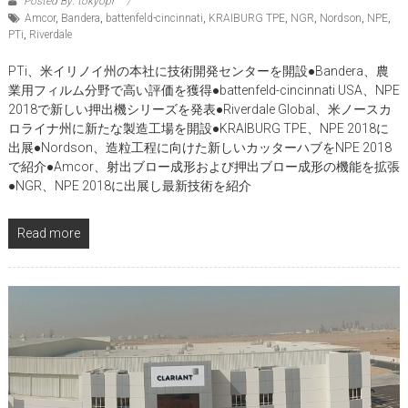
Posted By: tokyopr
Amcor
,
Bandera
,
battenfeld-cincinnati
,
KRAIBURG TPE
,
NGR
,
Nordson
,
NPE
,
PTi
,
Riverdale
PTi、米イリノイ州の本社に技術開発センターを開設●Bandera、農
業用フィルム分野で高い評価を獲得●battenfeld-cincinnati USA、NPE
2018で新しい押出機シリーズを発表●Riverdale Global、米ノースカ
ロライナ州に新たな製造工場を開設●KRAIBURG TPE、NPE 2018に
出展●Nordson、造粒工程に向けた新しいカッターハブをNPE 2018
で紹介●Amcor、射出ブロー成形および押出ブロー成形の機能を拡張
●NGR、NPE 2018に出展し最新技術を紹介
Read more