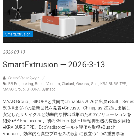
SmartExtrusion
2026-03-13
SmartExtrusion — 2026-3-13
Posted By: tokyopr
BB Engineering
,
Busch Vacuum
,
Clariant
,
Gneuss
,
Guill
,
KRAIBURG TPE
,
MAAG Group
,
SIKORA
,
Syensqo
MAAG Group、SIKORAと共同でChinaplas 2026に出展●Guill、Series
800押出ダイの最新世代を発表●Gneuss、Chinaplas 2026に出展し
安定したリサイクルと効率的な押出成形のためのソリューションを
紹介●BB Engineering、初の360mm径PET単軸押出機の稼働を開始
●KRAIBURG TPE、EcoVadisのゴールド評価を取得●Busch
Vacuum、効率的な真空プロセスの設計に役立つ4つの重要事項