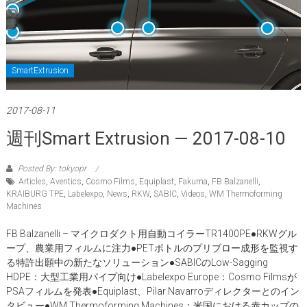
SmartExtrusion
2017-08-11
週刊Smart Extrusion — 2017-08-10
Posted By: tokyopr
Articles
,
Aventics
,
Cosmo Films
,
Equiplast
,
Fakuma
,
FB Balzanelli
,
KRAIBURG TPE
,
Labelexpo
,
News
,
RKW
,
SABIC
,
Videos
,
WM Thermoforming
Machines
FB Balzanelli – マイクロダクト用自動コイラーTR1400PE●RKWグル
ープ、農業用フィルムに注力●PETボトルのプリブロー成形を監視す
る特許出願中の新たなソリューション●SABICのLow-Sagging
HDPE：大型工業用パイプ向け●Labelexpo Europe：Cosmo Filmsが
PSAフィルムを発表●Equiplast、Pilar Navarroディレクターとのイン
タビュー●WM Thermoforming Machines：米国における赤カップの