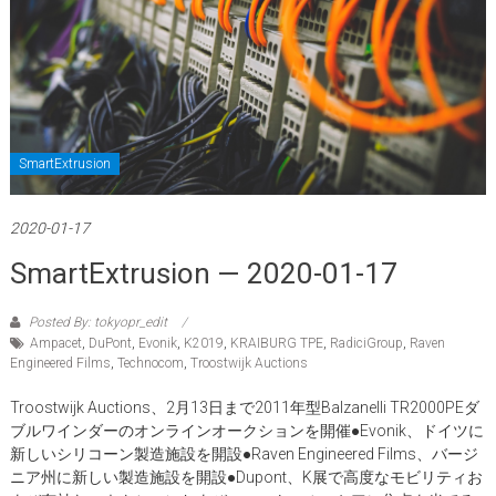
SmartExtrusion
2020-01-17
SmartExtrusion — 2020-01-17
Posted By: tokyopr_edit
Ampacet
,
DuPont
,
Evonik
,
K2019
,
KRAIBURG TPE
,
RadiciGroup
,
Raven
Engineered Films
,
Technocom
,
Troostwijk Auctions
Troostwijk Auctions、2月13日まで2011年型Balzanelli TR2000PEダ
ブルワインダーのオンラインオークションを開催●Evonik、ドイツに
新しいシリコーン製造施設を開設●Raven Engineered Films、バージ
ニア州に新しい製造施設を開設●Dupont、K展で高度なモビリティお