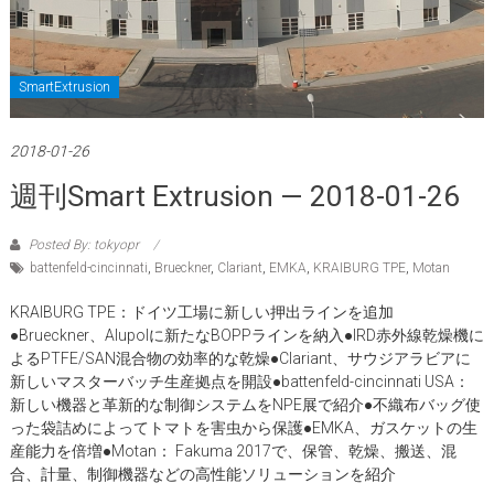
SmartExtrusion
2018-01-26
週刊Smart Extrusion — 2018-01-26
Posted By: tokyopr
battenfeld-cincinnati
,
Brueckner
,
Clariant
,
EMKA
,
KRAIBURG TPE
,
Motan
KRAIBURG TPE：ドイツ工場に新しい押出ラインを追加
●Brueckner、Alupolに新たなBOPPラインを納入●IRD赤外線乾燥機に
よるPTFE/SAN混合物の効率的な乾燥●Clariant、サウジアラビアに
新しいマスターバッチ生産拠点を開設●battenfeld-cincinnati USA：
新しい機器と革新的な制御システムをNPE展で紹介●不織布バッグ使
った袋詰めによってトマトを害虫から保護●EMKA、ガスケットの生
産能力を倍増●Motan： Fakuma 2017で、保管、乾燥、搬送、混
合、計量、制御機器などの高性能ソリューションを紹介