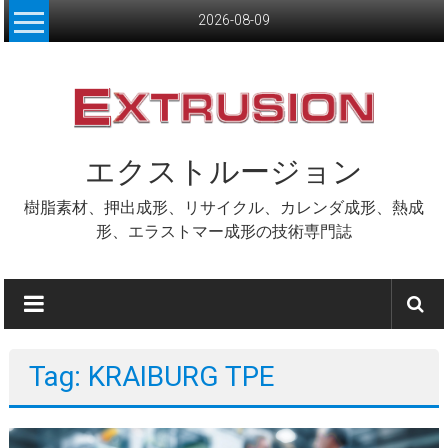
Skip
2026-08-09
to
content
エクストルージョン
樹脂素材、押出成形、リサイクル、カレンダ成形、熱成
形、エラストマー成形の技術専門誌
Tag: KRAIBURG TPE