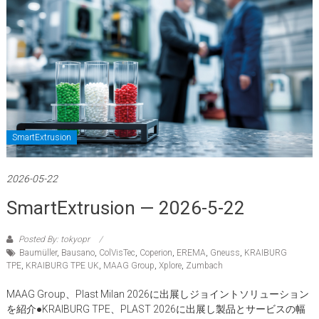
SmartExtrusion
2026-05-22
SmartExtrusion — 2026-5-22
Posted By: tokyopr
Baumüller
,
Bausano
,
ColVisTec
,
Coperion
,
EREMA
,
Gneuss
,
KRAIBURG
TPE
,
KRAIBURG TPE UK
,
MAAG Group
,
Xplore
,
Zumbach
MAAG Group、Plast Milan 2026に出展しジョイントソリューション
を紹介●KRAIBURG TPE、PLAST 2026に出展し製品とサービスの幅