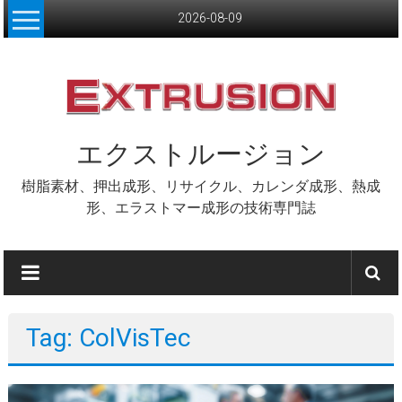
Skip
2026-08-09
to
content
エクストルージョン
樹脂素材、押出成形、リサイクル、カレンダ成形、熱成
形、エラストマー成形の技術専門誌
Tag: ColVisTec