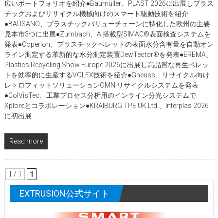
広いポートフォリオを紹介●Baumüller、PLAST 2026に出展しプラス
チックおよびリサイクル機械向けのスマート駆動技術を紹介
●BAUSANO、プラスチックバリューチェーンに特化した欧州の主要
見本市3つに出展●Zumbach、AI搭載型SIMAC®表面検査システムを
発表●Coperion、プラスチックペレットの表面水分含有量を自動オン
ライン測定する革新的な水分測定装置DewTector®を発表●EREMA、
Plastics Recycling Show Europe 2026に出展し高品質な再生ペレッ
トを効率的に生産するVOLEX技術を紹介●Gneuss、リサイクル向け
レトロフィットソリューションOMNIリサイクルシステムを発表
●ColVisTec、工業プロセス分析用のインライン分光システムで
Xploreとコラボレーション●KRAIBURG TPE UK Ltd.、Interplas 2026
に初出展
Read more
1 / 1
1
EXTRUSION公式サイト