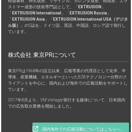
樹脂素材、押出成形、リサイクル、カレンダ成形、熱成形、エラ
ストマー成形の技術専門誌として、「
EXTRUSION
」
「
EXTRUSION International
」「
EXTRUSION Russia
」
「
EXTRUSION Asia
」「
EXTRUSION International USA（デジタ
ル版）
」の5誌を、ドイツ語、英語、中国語、ロシア語で発行し
ています。
株式会社 東京PRについて
東京PRは1968年の設立以来、広報専業の代理店として化学、半
導体、産業機械、エネルギーといったB2Bテクノロジー分野のク
ライアントを中心に、国内および海外での広報活動をサポートし
ています。
2017年8月より、VM Verlagが発行する媒体について、日本国内
での広告取次業務を開始しました。
国内海外での広報活動についてはこちらへ。