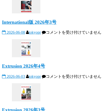
2026
年
3
号
International版 2026年3号
は
International
2026-06-08
tokyopr
コメントを受け付けていません
版
2026
年
3
号
は
Extrusion 2026年4号
Extrusion
2026-06-03
tokyopr
コメントを受け付けていません
2026
年
4
号
は
Extrusion 2026年3号