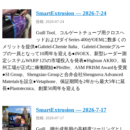
SmartExtrusion — 2026-7-24
投稿: 2026-07-24
Guill Tool、コルゲートチューブ用クロスヘ
ッドおよびダイSeries 400がOEMに数多くの
メリットを提供●Gabriel-Chemie Italia、Gabriel-Chemieグルー
プの一員となって10周年を迎える●iNOEX、新型レーダー測
定システムWARP 125の市場投入を発表●Highsun AKRO、福
州工場が正式に稼働開始●Pfeiffer、ASM PRISM Awardを受賞
●SI Group、Shengxiao Groupと合弁会社Shengnova Advanced
Materialsを設立●Vetaphone、保証期間を2年から最大5年に延
長●Plastotecnica、創業50周年を迎える
SmartExtrusion — 2026-7-17
投稿: 2026-07-17
Guill、押出成形用の高精度ツーリングとし