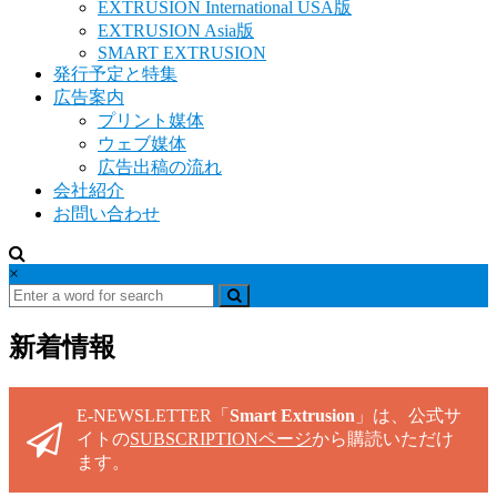
EXTRUSION International USA版
EXTRUSION Asia版
SMART EXTRUSION
発行予定と特集
広告案内
プリント媒体
ウェブ媒体
広告出稿の流れ
会社紹介
お問い合わせ
×
新着情報
E-NEWSLETTER「
Smart Extrusion
」は、公式サ
イトの
SUBSCRIPTIONページ
から購読いただけ
ます。