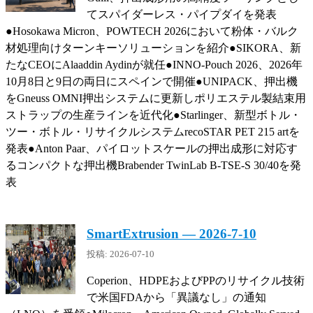
てスパイダーレス・パイプダイを発表
●Hosokawa Micron、POWTECH 2026において粉体・バルク
材処理向けターンキーソリューションを紹介●SIKORA、新
たなCEOにAlaaddin Aydinが就任●INNO-Pouch 2026、2026年
10月8日と9日の両日にスペインで開催●UNIPACK、押出機
をGneuss OMNI押出システムに更新しポリエステル製結束用
ストラップの生産ラインを近代化●Starlinger、新型ボトル・
ツー・ボトル・リサイクルシステムrecoSTAR PET 215 artを
発表●Anton Paar、パイロットスケールの押出成形に対応す
るコンパクトな押出機Brabender TwinLab B-TSE-S 30/40を発
表
SmartExtrusion — 2026-7-10
投稿: 2026-07-10
Coperion、HDPEおよびPPのリサイクル技術
で米国FDAから「異議なし」の通知