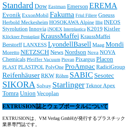
Standard
EREMA
Dow
Emerson
Eastman
Fakuma
Evonik
Gneuss
ExxonMobil
Friul Filiere
INEOS
Herbold Meckesheim
HOSOKAWA Alpine
Illig
Kistler
Styrolution
Innovia
K2019
iNOEX
Interplastica
KraussMaffei
KraussMaffei
Klöckner Pentaplast
LyondellBasell
Mondi
Berstorff
LANXESS
Maag
NETZSCH
News
Nordson
NOVA
Moretto
Nova
Placon
Chemicals
Pixargus
Pfeiffer Vacuum
Piovan
ProAmpac
RadiciGroup
PLASTPOL
PolyOne
PLAST
SABIC
Reifenhäuser
Sesotec
RKW
Röhm
SIKORA
Starlinger
Teknor Apex
Solvay
Tomra
Union
Vecoplan
EXTRUSION誌とウェブポータルについて
EXTRUSIONは、VM Verlag GmbHが発行するプラスチック
業界専門誌です。