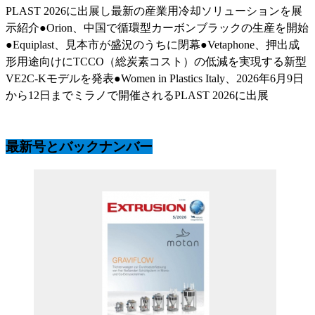
PLAST 2026に出展し最新の産業用冷却ソリューションを展
示紹介●Orion、中国で循環型カーボンブラックの生産を開始
●Equiplast、見本市が盛況のうちに閉幕●Vetaphone、押出成
形用途向けにTCCO（総炭素コスト）の低減を実現する新型
VE2C-Kモデルを発表●Women in Plastics Italy、2026年6月9日
から12日までミラノで開催されるPLAST 2026に出展
最新号とバックナンバー