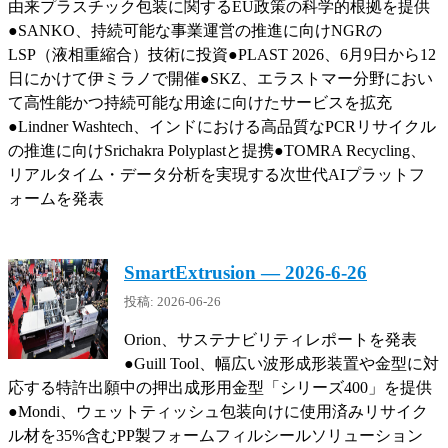
由来プラスチック包装に関するEU政策の科学的根拠を提供
●SANKO、持続可能な事業運営の推進に向けNGRの
LSP（液相重縮合）技術に投資●PLAST 2026、6月9日から12
日にかけて伊ミラノで開催●SKZ、エラストマー分野におい
て高性能かつ持続可能な用途に向けたサービスを拡充
●Lindner Washtech、インドにおける高品質なPCRリサイクル
の推進に向けSrichakra Polyplastと提携●TOMRA Recycling、
リアルタイム・データ分析を実現する次世代AIプラットフ
ォームを発表
SmartExtrusion — 2026-6-26
投稿: 2026-06-26
Orion、サステナビリティレポートを発表
●Guill Tool、幅広い波形成形装置や金型に対
応する特許出願中の押出成形用金型「シリーズ400」を提供
●Mondi、ウェットティッシュ包装向けに使用済みリサイク
ル材を35%含むPP製フォームフィルシールソリューション