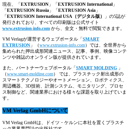
現在、「
EXTRUSION
」「
EXTRUSION International
」
「
EXTRUSION Russia
」「
EXTRUSION Asia
」
「
EXTRUSION International USA（デジタル版）
」の5誌が
発行されており、すべての印刷版は公式サイト
www.extrusion-info.com
から、全文・無料で閲覧できます。
VM Verlagが運営するウェブポータル「
SMART
EXTRUSION
」（
www.extrusion-info.com
）では、全世界から
集められた押出成形関連ニュース、記事、事例、映像コンテ
ンツや雑誌のオンライン版が提供されています。
また、パートナーウェブポータル「
SMART MOLDING
」
（
www.smart-molding.com
） では、プラスチック射出成形の
スマートテクノロジーやオートメーション、ロボティクス、
周辺機器、3D技術、計測システム、モニタリング、プロセ
ス制御など、関連業界における様々な課題を取り上げていま
す。
VM Verlag GmbHについて
VM Verlag GmbHは、ドイツ・ケルンに本社を置くプラスチ
ック業界専門誌の出版社です。