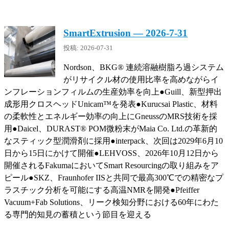
SmartExtrusion — 2026-7-31
投稿: 2026-07-31
Nordson、BKG® 連続溶融樹脂ろ過システム
がリサイクル材の使用比率を高めながらイ
ンフレーションフィルムの生産効率を向上●Guill、新型押出
成形用クロスヘッドUnicam™を発表●Kurucsai Plastic、材料
の柔軟性とエネルギー効率の向上にGneussのMRS技術を採
用●Daicel、DURAST® POM微粉末がMaia Co. Ltd.の革新的
なスティック型潤滑剤に採用●interpack、次回は2029年6月10
日から15日にかけて開催●LEHVOSS、2026年10月12日から
開催されるFakumaにおいてSmart Resourcingの取り組みをア
ピール●SKZ、Fraunhofer IISと共同で最高300℃での精密なプ
ラスチック分析を可能にする高温NMRを開発●Pfeiffer
Vacuum+Fab Solutions、リーク検知分野における60年にわた
る専門的知見の蓄積という節目を迎える