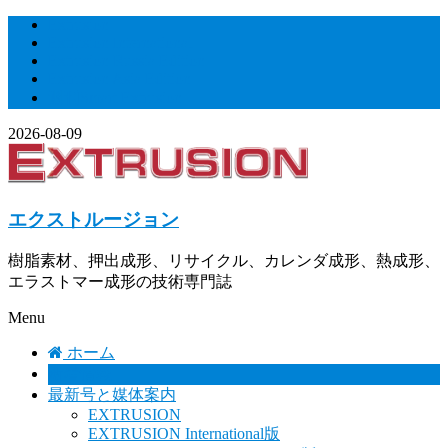
Skip
Extrusion
to
Extrusion International
content
Extrusion Russia Edition
Extrusion Asia Edition
週刊Smart Extrusion
2026-08-09
エクストルージョン
樹脂素材、押出成形、リサイクル、カレンダ成形、熱成形、
エラストマー成形の技術専門誌
Menu
ホーム
新着情報
最新号と媒体案内
EXTRUSION
EXTRUSION International版