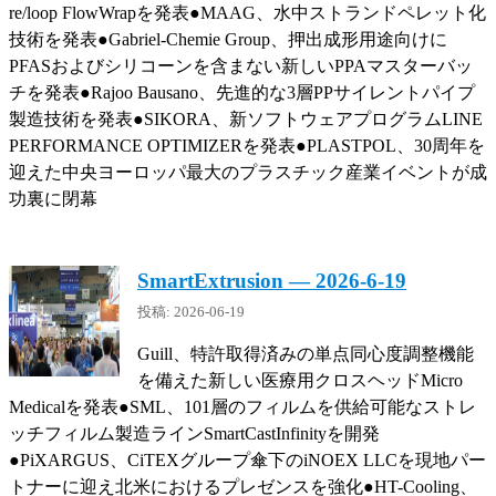
re/loop FlowWrapを発表●MAAG、水中ストランドペレット化
技術を発表●Gabriel-Chemie Group、押出成形用途向けに
PFASおよびシリコーンを含まない新しいPPAマスターバッ
チを発表●Rajoo Bausano、先進的な3層PPサイレントパイプ
製造技術を発表●SIKORA、新ソフトウェアプログラムLINE
PERFORMANCE OPTIMIZERを発表●PLASTPOL、30周年を
迎えた中央ヨーロッパ最大のプラスチック産業イベントが成
功裏に閉幕
SmartExtrusion — 2026-6-19
投稿: 2026-06-19
Guill、特許取得済みの単点同心度調整機能
を備えた新しい医療用クロスヘッドMicro
Medicalを発表●SML、101層のフィルムを供給可能なストレ
ッチフィルム製造ラインSmartCastInfinityを開発
●PiXARGUS、CiTEXグループ傘下のiNOEX LLCを現地パー
トナーに迎え北米におけるプレゼンスを強化●HT-Cooling、