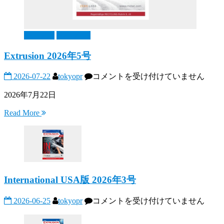
Extrusion
Magazines
Extrusion 2026年5号
Extrusion
2026-07-22
tokyopr
コメントを受け付けていません
2026
年
2026年7月22日
5
Read More
号
は
International USA版 2026年3号
International
2026-06-25
tokyopr
コメントを受け付けていません
USA
版