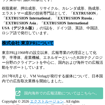
樹脂素材、押出成形、リサイクル、カレンダ成形、熱成形、
エラストマー成形の技術専門誌として、「
EXTRUSION
」
「
EXTRUSION International
」「
EXTRUSION Russia
」
「
EXTRUSION Asia
」「
EXTRUSION International
USA（デジタル版）
」の5誌を、ドイツ語、英語、中国語、
ロシア語で発行しています。
株式会社 東京PRについて
東京PRは1968年の設立以来、広報専業の代理店として化
学、半導体、産業機械、エネルギーといったB2Bテクノロジ
ー分野のクライアントを中心に、国内および海外での広報活
動をサポートしています。
2017年8月より、VM Verlagが発行する媒体について、日本国
内での広告取次業務を開始しました。
国内海外での広報活動についてはこちらへ。
Copyright © 2026
エクストルージョン
. All rights