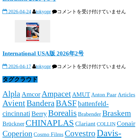
Extrusion
2026-04-24
tokyopr
コメントを受け付けていません
2026
年
3
号
は
International USA版 2026年2号
International
2026-04-17
tokyopr
コメントを受け付けていません
USA
版
タグクラウド
2026
年
Alpla
Ampacet
Amcor
AMUT
Anton Paar
Articles
2
号
Avient
Bandera
BASF
battenfeld-
は
Borealis
Braskem
cincinnati
Berry
Brabender
CHINAPLAS
Conair
Clariant
Brückner
COLLIN
Davis-
Covestro
Coperion
Cosmo Films