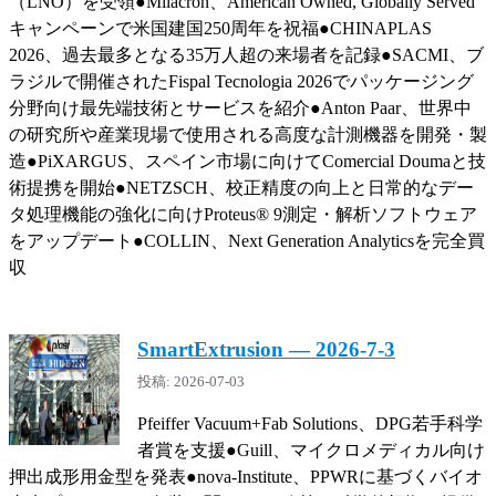
（LNO）を受領●Milacron、American Owned, Globally Served
キャンペーンで米国建国250周年を祝福●CHINAPLAS
2026、過去最多となる35万人超の来場者を記録●SACMI、ブ
ラジルで開催されたFispal Tecnologia 2026でパッケージング
分野向け最先端技術とサービスを紹介●Anton Paar、世界中
の研究所や産業現場で使用される高度な計測機器を開発・製
造●PiXARGUS、スペイン市場に向けてComercial Doumaと技
術提携を開始●NETZSCH、校正精度の向上と日常的なデー
タ処理機能の強化に向けProteus® 9測定・解析ソフトウェア
をアップデート●COLLIN、Next Generation Analyticsを完全買
収
SmartExtrusion — 2026-7-3
投稿: 2026-07-03
Pfeiffer Vacuum+Fab Solutions、DPG若手科学
者賞を支援●Guill、マイクロメディカル向け
押出成形用金型を発表●nova-Institute、PPWRに基づくバイオ