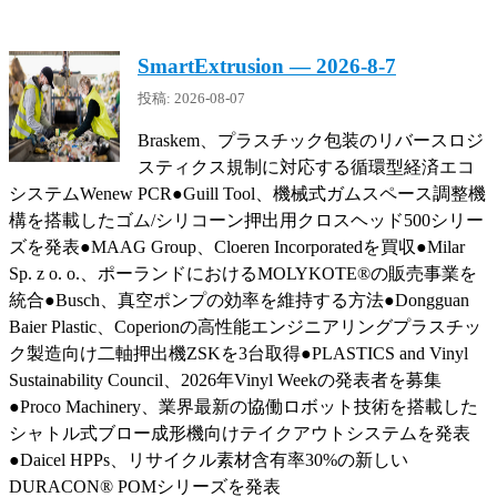
SmartExtrusion — 2026-8-7
投稿: 2026-08-07
Braskem、プラスチック包装のリバースロジ
スティクス規制に対応する循環型経済エコ
システムWenew PCR●Guill Tool、機械式ガムスペース調整機
構を搭載したゴム/シリコーン押出用クロスヘッド500シリー
ズを発表●MAAG Group、Cloeren Incorporatedを買収●Milar
Sp. z o. o.、ポーランドにおけるMOLYKOTE®の販売事業を
統合●Busch、真空ポンプの効率を維持する方法●Dongguan
Baier Plastic、Coperionの高性能エンジニアリングプラスチッ
ク製造向け二軸押出機ZSKを3台取得●PLASTICS and Vinyl
Sustainability Council、2026年Vinyl Weekの発表者を募集
●Proco Machinery、業界最新の協働ロボット技術を搭載した
シャトル式ブロー成形機向けテイクアウトシステムを発表
●Daicel HPPs、リサイクル素材含有率30%の新しい
DURACON® POMシリーズを発表