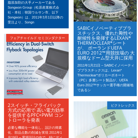
脂添加剤の大手メーカーである
Songwon Group（松原産業株式会
社・本社：韓国ウルサン市、以下
Songwon）は、2011年3月1日以降の
受注より、Songn
SABICイノベーティブプラ
スチックス、優れた剛性や
耐候性を発揮するLEXAN*
フェアチャイルド セミコンダクター
THERMOCLEAR*シート
が、 ポーランドUEFA
EURO 2012™用競技場の 大
規模なドーム型天井に採用
2011年1月21日 – SABICイノベーティ
ブプラスチックスは、Lexan*
Thermoclear*ポリカーボネート
（PC）多層シート製品が、UEFA
Euro 2012™サッカー選手権の開催地
であるシ
2スイッチ・フライバック
ビクトレックス
方式の応用で 高い電力効率
を提供するPFC+PWM コン
トローラを発表
必要な機能を一体化し、設計の簡素
化、部品点数の削減を実現 2011年1
月19日 – 電源設計の中で、特にディ