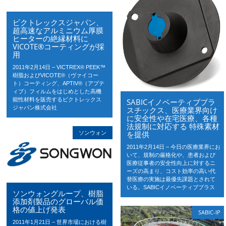
ビクトレックスジャパン、
超高速なアルミニウム厚膜
ヒーターの絶縁材料に
VICOTE®コーティングが採
用
2011年2月14日 – VICTREX® PEEK™
樹脂およびVICOTE®（ヴァイコー
ト）コーティング、APTIV®（アプテ
ィブ）フィルムをはじめとした高機
能性材料を販売するビクトレックス
SABICイノベーティブプラ
ジャパン株式会社
スチックス、医療業界向け
に安全性や在宅医療、各種
法規制に対応する 特殊素材
ソンウォン
を提供
2011年2月14日 – 今日の医療業界にお
いて、規制の厳格化や、患者および
医療従事者の安全性向上に対するニ
ーズの高まり、コスト効率の高い代
替医療の実施は最優先課題とされて
いる。SABICイノベーティブプラス
ソンウォングループ、樹脂
添加剤製品のグローバル価
格の値上げ発表
SABIC-IP
2011年1月21日 – 世界市場における樹