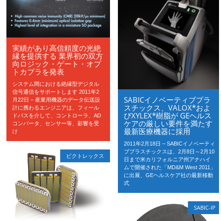
実績があり高信頼度の光絶
縁を提供する 業界初の双方
向ロジック・ゲート・オプ
トカプラを発表
システム間における絶縁型デジタル
信号通信をサポートします 2011年2
SABICイノベーティブプラ
月22日 – 産業用機器のデータ伝送設
スチックス、VALOX*およ
計に携わるエンジニアは、フィール
びXYLEX*樹脂が GEヘルス
ドバスを介して、コントローラ、AD
ケアの厳しい要件を満たす
コンバータ、センサー等、影響を受
最新医療機器に採用
け
2011年2月18日 – SABICイノベーティ
ブプラスチックスは、2月8日～2月10
ビクトレックス
日まで米カリフォルニア州アナハイ
ムで開催された「MD&M West 2011」
に出展、GEヘルスケア社の最新移動
式
SABIC-IP