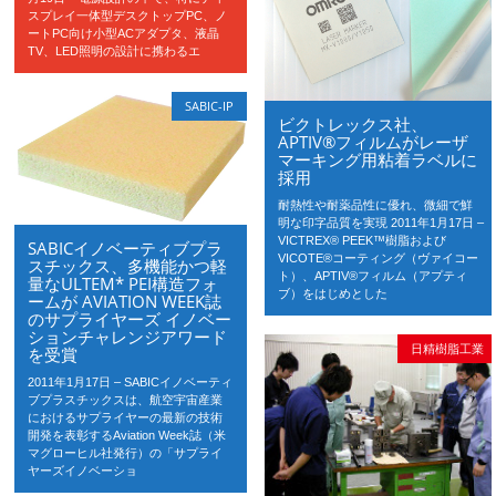
スプレイ一体型デスクトップPC、ノ
ートPC向け小型ACアダプタ、液晶
TV、LED照明の設計に携わるエ
SABIC-IP
ビクトレックス社、
APTIV®フィルムがレーザ
マーキング用粘着ラベルに
採用
耐熱性や耐薬品性に優れ、微細で鮮
明な印字品質を実現 2011年1月17日 –
VICTREX® PEEK™樹脂および
SABICイノベーティブプラ
VICOTE®コーティング（ヴァイコー
スチックス、多機能かつ軽
ト）、APTIV®フィルム（アプティ
量なULTEM* PEI構造フォ
ブ）をはじめとした
ームが AVIATION WEEK誌
のサプライヤーズ イノベー
ションチャレンジアワード
日精樹脂工業
を受賞
2011年1月17日 – SABICイノベーティ
ブプラスチックスは、航空宇宙産業
におけるサプライヤーの最新の技術
開発を表彰するAviation Week誌（米
マグローヒル社発行）の「サプライ
ヤーズイノベーショ