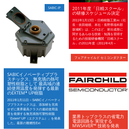
2011年度「日精スクール」
SABIC-IP
の研修スケジュール決定
2011年1月13日 – 日精樹脂工業㈱（社
長・依田穂積、本社・長野県埴科郡
坂城町）は、このほど、射出成形に
関するあらゆる技術・知識を習得す
るための技能研修機関「日精スクー
ル」の2011年度（2011年4月～
フェアチャイルド セミコンダクター
SABICイノベーティブプラ
スチックス、無充填の熱可
塑性樹脂として 最高域の連
続使用温度を発揮する最新
のEXTEM* UP樹脂
2011年1月11日 – SABICイノベーティ
ブプラスチックスは、添加材を充填
せずに業界最高クラスの連続使用温
度を発揮する無充填熱可塑性樹脂
業界トップクラスの省電力
「Extem* UP（エクステム）」を発表
電源回路を 実現する
した。最新の難燃性Ext
MWSAVER™ 技術を発表