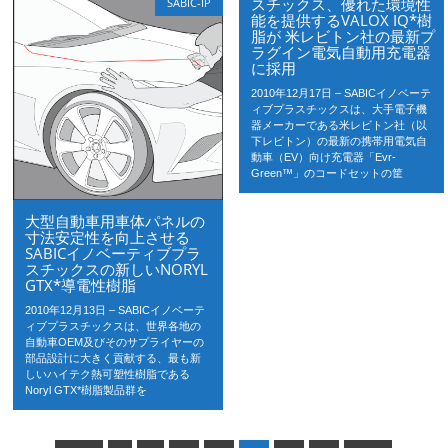
スチックス、優れた環境性
SABIC-IP
能を提供するVALOX IQ*樹
脂が 米レビトン社の最新プ
ラグイン電気自動用充電器
に採用
2010年12月17日 – SABICイノベーテ
ィブプラスチックスは、大手電子機
器メーカーである米レビトン社（以
下レビトン）の最新の携帯用電気自
動車（EV）向け充電器「Evr-
Green™」のコードセットの筐
大型自動車用車体パネルの
寸法安定性を向上させる
SABICイノベーティブプラ
スチックスの新しいNORYL
GTX*導電性樹脂
2010年12月13日 – SABICイノベーテ
ィブプラスチックスは、世界各地の
自動車OEM及びそのサプライヤーの
部品設計に大きく貢献する、最も新
しいハイテク熱可塑性樹脂である
Noryl GTX*樹脂製品群を