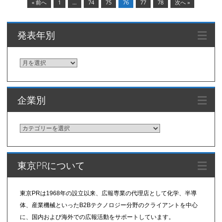
« 前へ
1
…
74
75
76
77
78
次へ »
発表年別
発
表
年
企業別
別
企
業
別
東京PRについて
東京PRは1968年の設立以来、広報専業の代理店として化学、半導
体、産業機械といったB2Bテクノロジー分野のクライアントを中心
に、国内および海外での広報活動をサポートしています。