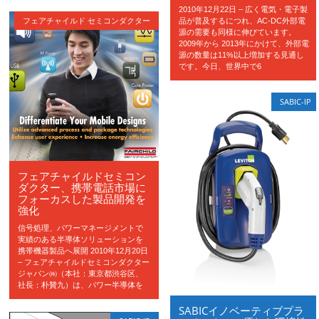
2010年12月22日 – 広く電気・電子製
フェアチャイルド セミコンダクター
品が普及するにつれ、AC-DC外部電
源の需要も同様に伸びています。
2009年から 2013年にかけて、外部電
源の数量は11%以上増加する見通し
です。今日、世界中で6
SABIC-IP
フェアチャイルドセミコン
ダクター、携帯電話市場に
フォーカスした製品開発を
強化
信号処理、パワーマネージメントで
実績のある半導体ソリューションを
携帯機器製品へ展開 2010年12月20日
– フェアチャイルドセミコンダクター
ジャパン㈱（本社：東京都渋谷区、
社長：朴贊九）は、パワー半導体を
SABICイノベーティブプラ