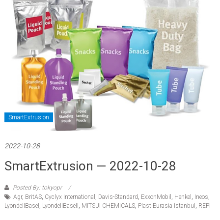
SmartExtrusion
2022-10-28
SmartExtrusion — 2022-10-28
Posted By: tokyopr
Agr
,
BritAS
,
Cyclyx International
,
Davis-Standard
,
ExxonMobil
,
Henkel
,
Ineos
,
LyondellBasel
,
LyondellBasell
,
MITSUI CHEMICALS
,
Plast Eurasia Istanbul
,
REPI