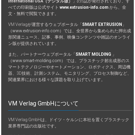
International USA（デジタル版）
」の5誌が発行されており、す
べての印刷版は公式サイト
www.extrusion-info.com
から、全
文・無料で閲覧できます。
VM Verlagが運営するウェブポータル「
SMART EXTRUSION
」
（
www.extrusion-info.com
）では、全世界から集められた押出成
形関連ニュース、記事、事例、映像コンテンツや雑誌のオンライ
ン版が提供されています。
また、パートナーウェブポータル「
SMART MOLDING
」
（
www.smart-molding.com
） では、プラスチック射出成形のス
マートテクノロジーやオートメーション、ロボティクス、周辺機
器、3D技術、計測システム、モニタリング、プロセス制御など、
関連業界における様々な課題を取り上げています。
VM Verlag GmbHについて
VM Verlag GmbHは、ドイツ・ケルンに本社を置くプラスチック
業界専門誌の出版社です。