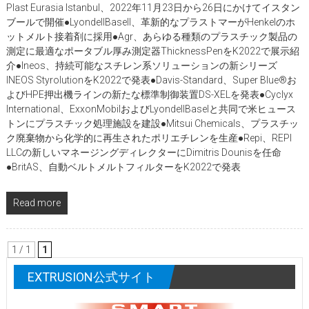
Plast Eurasia Istanbul、2022年11月23日から26日にかけてイスタン
ブールで開催●LyondellBasell、革新的なプラストマーがHenkelのホ
ットメルト接着剤に採用●Agr、あらゆる種類のプラスチック製品の
測定に最適なポータブル厚み測定器ThicknessPenをK2022で展示紹
介●Ineos、持続可能なスチレン系ソリューションの新シリーズ
INEOS StyrolutionをK2022で発表●Davis-Standard、Super Blue®お
よびHPE押出機ラインの新たな標準制御装置DS-XELを発表●Cyclyx
International、ExxonMobilおよびLyondellBaselと共同で米ヒュース
トンにプラスチック処理施設を建設●Mitsui Chemicals、プラスチッ
ク廃棄物から化学的に再生されたポリエチレンを生産●Repi、REPI
LLCの新しいマネージングディレクターにDimitris Dounisを任命
●BritAS、自動ベルトメルトフィルターをK2022で発表
Read more
1 / 1
1
EXTRUSION公式サイト