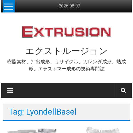
Skip
2026-08-07
to
content
エクストルージョン
樹脂素材、押出成形、リサイクル、カレンダ成形、熱成
形、エラストマー成形の技術専門誌
Tag: LyondellBasel