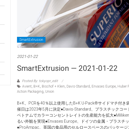
SmartExtrusion
2021-01-22
SmartExtrusion — 2021-01-22
Posted By: tokyopr_edit
Avient
,
B+K
,
Bischof + Klein
,
Davis-Standard
,
Envases Europe
,
Huber 
Action Packaging
,
Union
B+K、PCRを40％以上使用したB+K U-Pack®サイドマチ付き
催日は2023年5月に決定●Davis-Standard、プラスチック
ベトナムでカラーコンセントレイトの生産能力を拡大●Milliken、熱成
るい外観を実現●Envases Europe、ドイツの金属・プラスチック包
●ProAmpac、英国の食品用のセルロースベースのパッケージング