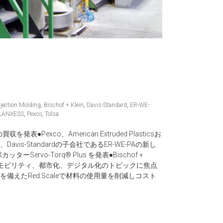
jection Molding
,
Bischof + Klein
,
Davis-Standard
,
ER-WE-
LANXESS
,
Pexco
,
Tolsa
giesの買収を発表●Pexco、American Extruded Plasticsお
afico、Davis-Standardの子会社であるER-WE-PAの新し
ervo-Torq® Plus を発表●Bischof +
新しいモビリティ、都市化、デジタル化のトピックに焦点
を備えたRed.Scaleで材料の使用量を削減しコスト