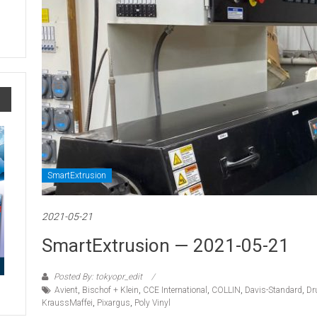
SmartExtrusion
2021-05-21
SmartExtrusion — 2021-05-21
Posted By: tokyopr_edit
Avient
,
Bischof + Klein
,
CCE International
,
COLLIN
,
Davis-Standard
,
Dr
KraussMaffei
,
Pixargus
,
Poly Vinyl