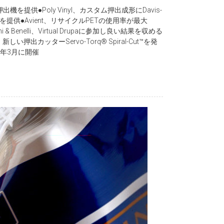
押出機を提供●Poly Vinyl、カスタム押出成形にDavis-
ムを提供●Avient、リサイクルPETの使用率が最大
ini & Benelli、Virtual Drupaに参加し良い結果を収める
しい押出カッターServo-Torq® Spiral-Cut™を発
2022年3月に開催