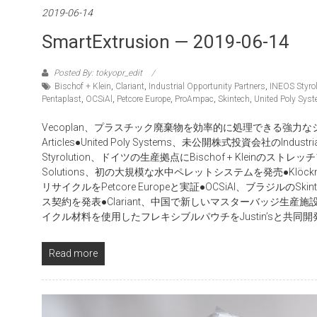
2019-06-14
SmartExtrusion — 2019-06-14
Posted By: tokyopr_edit
Bischof + Klein
,
Clariant
,
Industrial Opportunity Partners
,
INEOS Styro
Pentaplast
,
OCSiAl
,
Petcore Europe
,
ProAmpac
,
Skintech
,
United Poly Sys
Vecoplan、プラスチック廃棄物を効率的に処理できる強力
Articles●United Poly Systems、未公開株式投資会社のIndustria
Styrolution、ドイツの生産拠点にBischof + Kleinのストレッチフー
Solutions、初の大規模な水中ペレットシステムを発売●Klöckn
リサイクルをPetcore Europeと実証●OCSiAl、ブラジルのSk
ス契約を発表●Clariant、中国で新しいマスターバッジ生産施設
イクル材料を使用したフレキシブルパウチをJustin’sと共同開
Read more