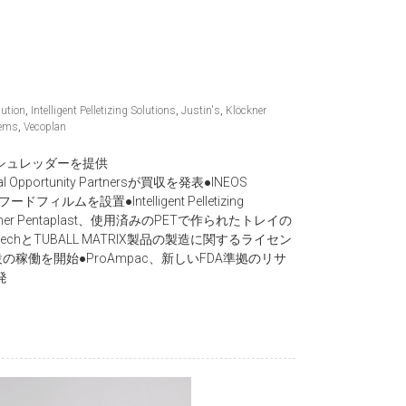
lution
,
Intelligent Pelletizing Solutions
,
Justin's
,
Klöckner
tems
,
Vecoplan
なシュレッダーを提供
l Opportunity Partnersが買収を発表●INEOS
ドフィルムを設置●Intelligent Pelletizing
er Pentaplast、使用済みのPETで作られたトレイの
intechとTUBALL MATRIX製品の製造に関するライセン
の稼働を開始●ProAmpac、新しいFDA準拠のリサ
発