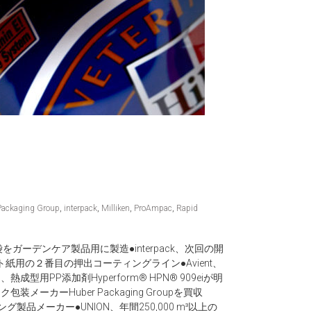
Packaging Group
,
interpack
,
Milliken
,
ProAmpac
,
Rapid
袋をガーデンケア製品用に製造●interpack、次回の開
コート紙用の２番目の押出コーティングライン●Avient、
型用PP添加剤Hyperform® HPN® 909eiが明
装メーカーHuber Packaging Groupを買収
製品メーカー●UNION、年間250,000 m³以上の