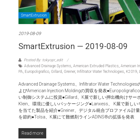
SmartExtrusion
2019-08-09
SmartExtrusion — 2019-08-09
Posted By: tokyopr_edit
Advanced Drainage Systems
,
American Extruded Plastics
,
American In
PA
,
Europoligrafico
,
Gillard
,
Greiner
,
Infiltrator Water Technologies
,
K2019
,
Advanced Drainage Systems、Infiltrator Water Technolo
よびAmerican Injection Moldingの買収を発表●Europoligr
い制御システムに投資●Gillard、K展で新しい押出機向けサーボカッターS
Klein、環境に優しいパッケージング●Lanxess、 K展で
を当てた製品を紹介●Greiner、デジタル統合プロファイル計量
を節約●Tolsa、K展にて難燃剤ラインADINS®の拡張を発表
Read more