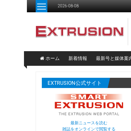
Skip
2026-08-08
to
content
ホーム
新着情報
最新号と媒体案
EXTRUSION公式サイト
最新ニュースを読む
雑誌をオンラインで閲覧する