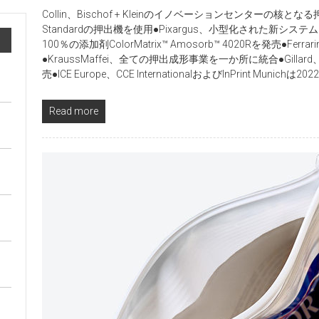
Collin、Bischof + Kleinのイノベーションセンターの核となる
Standardの押出機を使用●Pixargus、小型化された新システ
100％の添加剤ColorMatrix™ Amosorb™ 4020Rを発売●Ferrar
●KraussMaffei、全ての押出成形事業を一か所に統合●Gillard、新
売●ICE Europe、CCE InternationalおよびInPrint Munichは
Read more