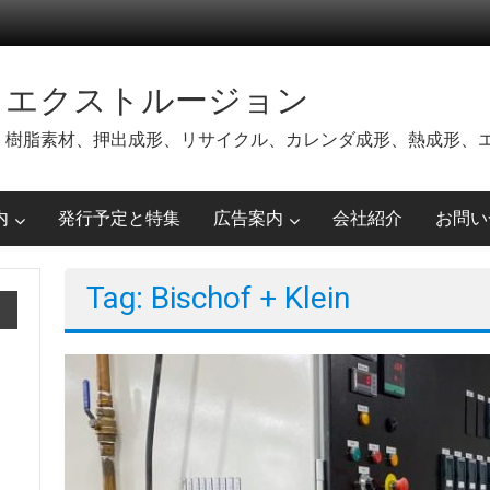
エクストルージョン
樹脂素材、押出成形、リサイクル、カレンダ成形、熱成形、
内
発行予定と特集
広告案内
会社紹介
お問い
Tag: Bischof + Klein