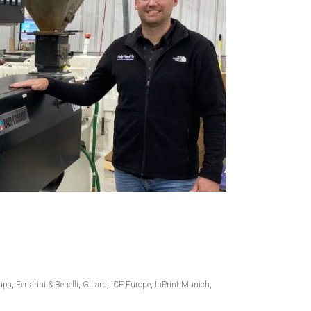
upa
,
Ferrarini & Benelli
,
Gillard
,
ICE Europe
,
InPrint Munich
,