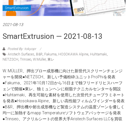
SmartExtrusion
2021-08-13
SmartExtrusion — 2021-08-13
Posted By: tokyopr
Aristech Surfaces
,
B&R
,
Fakuma
,
HOSOKAWA Alpine
,
Huhtamaki
,
NETZSCH
,
Trinseo
,
W.Müller
,
東レ
W. MÜLLER、押出ブロー成形機に向けた新世代スクリーンチェンジ
ャーを開発●NETZSCH、新しい予備粉砕ユニットProPhiを発表
●Fakuma、2021年10月12日から16日まで独フリードリヒスハーフ
ェンで開催●東レ、独ミュンヘンに樹脂テクニカルセンターを開設
●Huhtamaki、再生可能な素材を使用した次世代チューブラミネート
を発表●Hosokawa Alpine、新しい高性能フィルムワインダーを発表
●B&R、押出機や射出成形機など製造システムの温度ゾーンを優しく
均一に加熱するmapp Temperatureソフトウェアパッケージを発表
●Trinseo、アクリルシートの世界大手Aristech Surfaces LLCを買収