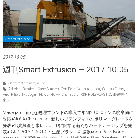
SmartExtrusion
2017-10-05
週刊Smart Extrusion — 2017-10-05
Posted By: tokyopr
Articles
,
Bandera
,
Case Studies
,
Con-Pearl North America
,
Cosmo Films
,
Friul Filiere
,
Madegan
,
News
,
NOVA Chemicals
,
R&P POLYPLASTIC
,
出光興産
,
東レ
Madegan：新たな処理プラントの導入で年間20,000トンの廃棄物に
対応●NOVA Chemicals：新しいブテンフィルムポリマーグレードを
発表●出光興産と東レ：OLEDに関する新たなパートナーシップを発
表●R＆P POLYPLASTIC：生産プラントを拡張●Con-Pearl North