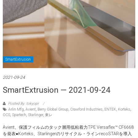
SmartExtrusion
2021-09-24
SmartExtrusion — 2021-09-24
Posted By: tokyopr
Arlin Mfg
,
Avient
,
Berry Global Group
,
Crawford Industries
,
ENTEK
,
Korteks
,
OCS
,
Spartech
,
Starlinger
,
東レ
Avient、保護フィルムのタック層用低粘着力TPE Versaflex™ CF6668
を発表●Korteks、Starlingerのリサイクル・ラインrecoSTARを導入