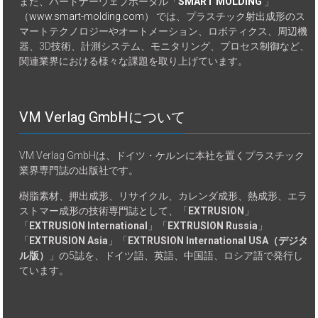
また、パートナーウェブポータル「
SMART MOLDING
」
（
www.smart-molding.com
） では、プラスチック射出成形のス
マートテクノロジーやオートメーション、ロボティクス、周辺機
器、3D技術、計測システム、モニタリング、プロセス制御など、
関連業界における様々な課題を取り上げています。
VM Verlag GmbHについて
VM Verlag GmbHは、ドイツ・ケルンに本社を置くプラスチック
業界専門誌の出版社です。
樹脂素材、押出成形、リサイクル、カレンダ成形、熱成形、エラ
ストマー成形の技術専門誌として、「
EXTRUSION
」
「
EXTRUSION International
」「
EXTRUSION Russia
」
「
EXTRUSION Asia
」「
EXTRUSION International USA（デジタ
ル版）
」の5誌を、ドイツ語、英語、中国語、ロシア語で発行し
ています。