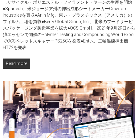
しリサイクル・ポリエステル・フィラメント・ヤーンの生産を開始
●Spartech、米ジョージア州の押出成形シートメーカーCrawford
Industriesを買収●Arlin Mfg、東レ・プラスチックス（アメリカ）の
フィルム工場を買収●Berry Global Group, Inc.、北米のフードサービ
スパッケージング製造事業を拡大●OCS GmbH、2021年9月29日から
独エッセンで開催のPolymer Testing and Compounding World Expo
でOCSペレットスキャナーPS25Cを発表●Entek、二軸混練押出機
HT72を発表
Read more