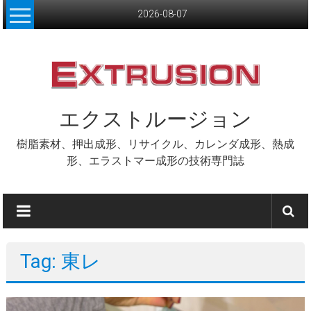
Skip
2026-08-07
to
content
エクストルージョン
樹脂素材、押出成形、リサイクル、カレンダ成形、熱成
形、エラストマー成形の技術専門誌
Tag: 東レ