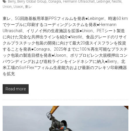
Berry
,
Berry Global Group
,
Conagra
,
Hermann Ultraschall
,
Leibinger
,
Nestlé
,
Union
,
Useon
,
東レ
東レ、5G回路基板用革新PPSフィルムを発表●Leibinger、時速60 km
でケーブルに印刷するコーディングシステムを発表●Hermann
Ultraschall、イリノイ州の生産施設を拡張●Union、PETシート製造
に向けた完全な共押出ラインを紹介●Nestlé、食品グレードのリサイ
クルプラスチック包装の開発に向けて最大20億スイスフランを投資
することを発表●Conagra、2025年までに100％再生可能なプラスチ
ック包装の製造目標を発表●Useon、ポリプロピレン大規模押出コン
パウンディングおよび造粒ラインをインドネシアに納入●Berry、北
米工場のSof-Flex™フィルム生産能力および最新のフレキソ印刷機器
を拡充
Read more